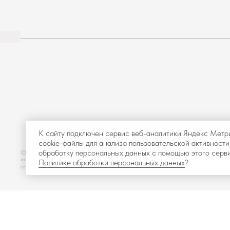
К сайту подключен сервис веб-аналитики Яндекс Метр
cookie-файлы для анализа пользовательской активности
обработку персональных данных с помощью этого серви
© 2025-2026 Интернет магазин «BUROО» Все права защищены. Копирование 
использование материалов с сайта без разрешения правообладателя запрещено 
Политике обработки персональных данных
?
ответственность, предусмотренную действующим законодательством