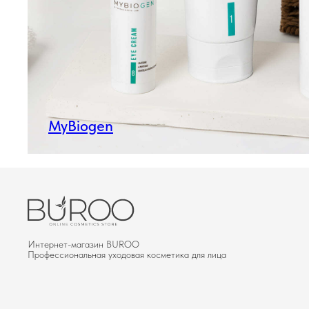
MyBiogen
Интернет-магазин BUROО
Профессиональная уходовая косметика для лица