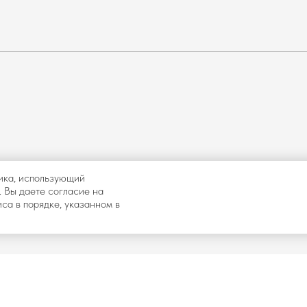
ика, использующий
. Вы даете согласие на
са в порядке, указанном в
и иное
Разработка сайта
и влечет
Договор оферты