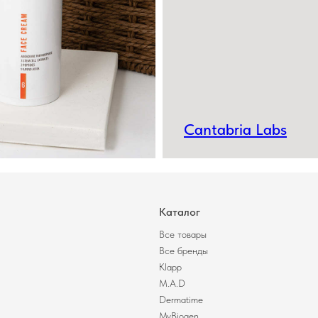
Cantabria Labs
Каталог
Все товары
Все бренды
Klapp
M.A.D
Dermatime
MyBiogen