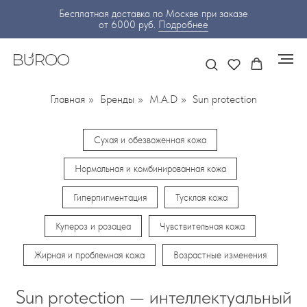
Бесплатная доставка по Москве при заказе
от 6000 руб.
Подробнее
Главная
»
Бренды
»
M.A.D
»
Sun protection
Сухая и обезвоженная кожа
Нормальная и комбинированная кожа
Гиперпигментация
Тусклая кожа
Купероз и розацеа
Чувствительная кожа
Жирная и проблемная кожа
Возрастные изменения
Sun protection — интеллектуальный