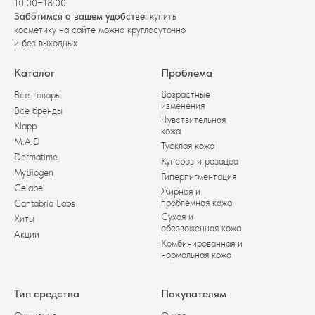
10:00−18:00
Заботимся о вашем удобстве:
купить
косметику на сайте можно круглосуточно
и без выходных
Каталог
Проблема
Возрастные
Все товары
изменения
Все бренды
Чувствительная
Klapp
кожа
M.A.D
Тусклая кожа
Dermatime
Купероз и розацеа
MyBiogen
Гиперпигментация
Celabel
Жирная и
проблемная кожа
Cantabria Labs
Сухая и
Хиты
обезвоженная кожа
Акции
Комбинированная и
нормальная кожа
Тип средства
Покупателям