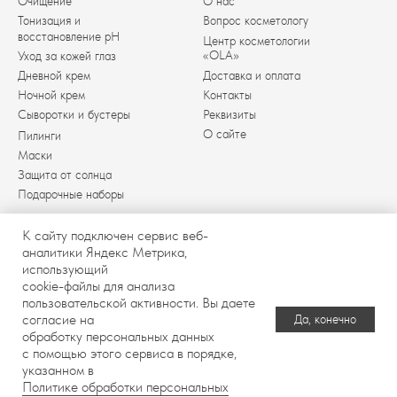
Очищение
О нас
Тонизация и
Вопрос косметологу
восстановление pH
Центр косметологии
«OLA»
Уход за кожей глаз
Дневной крем
Доставка и оплата
Ночной крем
Контакты
Сыворотки и бустеры
Реквизиты
О сайте
Пилинги
Маски
Защита от солнца
Подарочные наборы
К сайту подключен сервис веб-
аналитики Яндекс Метрика,
использующий
cookie-файлы для анализа
Политика обработки
Договор оферты
пользовательской активности. Вы даете
персональных
Разработка сайта
согласие на
Да, конечно
данных
обработку персональных данных
с помощью этого сервиса в порядке,
© 2025-2026 Интернет магазин «BUROО» Все права
защищены. Копирование и иное использование
указанном в
материалов с сайта без разрешения правообладателя
Политике обработки персональных
запрещено и влечет ответственность, предусмотренную