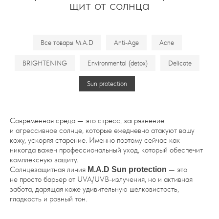
щит от солнца
Все товары M.A.D
Anti-Age
Acne
BRIGHTENING
Environmental (detox)
Delicate
Sun protection
Современная среда — это стресс, загрязнение
и агрессивное солнце, которые ежедневно атакуют вашу
кожу, ускоряя старение. Именно поэтому сейчас как
никогда важен профессиональный уход, который обеспечит
комплексную защиту.
Солнцезащитная линия
— это
M.A.D Sun protection
не просто барьер от UVA/UVB-излучения, но и активная
забота, дарящая коже удивительную шелковистость,
гладкость и ровный тон.
Интернет-магазин BUROO — официальный представитель