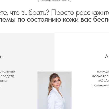
те, что выбрать? Просто расскажит
лемы по состоянию кожи вас бесп
ь
А
иональные
приход
 средств
косметол
рача-
«OLA»
й
поддержат