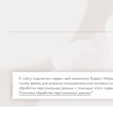
К сайту подключен сервис веб-аналитики Яндекс Метр
cookie-файлы для анализа пользовательской активности
обработку персональных данных с помощью этого серви
© 2025-2026 Интернет магазин «BUROО» Все права защищены. Копирование 
использование материалов с сайта без разрешения правообладателя запрещено 
Политике обработки персональных данных
?
ответственность, предусмотренную действующим законодательством