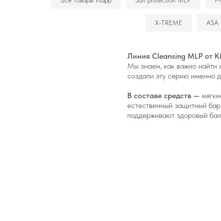
Все товары Klapp
Sun protection MLP
Pr
X-TREME
ASA 
Линия Cleansing MLP от 
Мы знаем, как важно найти 
создали эту серию именно д
В составе средств —
мягки
естественный защитный барь
поддерживают здоровый бал
Выбирайте удобный формат 
немецкому качеству. Все ср
Приобрести Cleansing MLP 
Сделать заказ просто:
положите нужные товары в к
Доставка по всей России, а