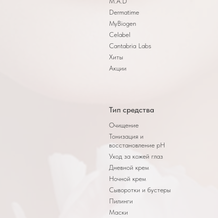
M.A.D
Dermatime
MyBiogen
Celabel
Cantabria Labs
Хиты
Акции
Тип средства
Очищение
Тонизация и
восстановление pH
Уход за кожей глаз
Дневной крем
Ночной крем
Сыворотки и бустеры
Пилинги
Маски