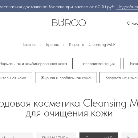
Бесплатная доставка по Москве при заказе от 6000 руб.
Подробне
О на
Главная
»
Бренды
»
Klapp
»
Cleansing MLP
Нормальная и комбинированная кожа
Гиперпигментация
Туск
ительная кожа
Жирная и проблемная кожа
Возрастные изме
одовая косметика Cleansing 
для очищения кожи