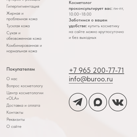
Косметолог
Гиперпигментация
проконсультирует вас:
пн-пт,
Жирная и
10:00−18:00
проблемная кожа
Заботимся о вашем
Тусклая кожа
удобстве:
купить косметику
на сайте можно круглосуточно
Сухая и
и без выходных
обезвоженная кожа
Комбинированная и
нормальная кожа
+7 965 200-77-71
Покупателям
info@buroo.ru
О нас
Вопрос косметологу
Центр косметологии
«OLA»
Доставка и оплата
Контакты
Реквизиты
О сайте