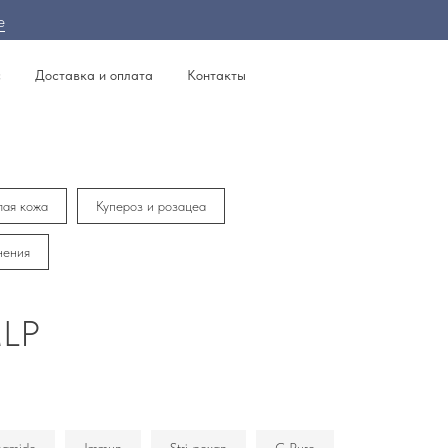
е
с
Доставка и оплата
Контакты
лая кожа
Купероз и розацеа
нения
MLP