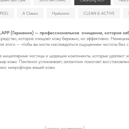
oblem skin care
SKIN NATURAL
Cleansing MLP
Niaci
PEEL
A Classic
Hyaluronic
CLEAN & ACTIVE
KLAPP (Германия) — профессиональное очищение, которое за
средство, которое очищает кожу бережно, но эффективно. Немецк
ля этого — чтобы вы могли наслаждаться ощущением чистоты без ст
е мицеллярные частицы и щадящие компоненты, которые удаляют з
ер кожи. Пантенол успокаивает, аллантоин помогает восстановлен
анс микрофлоры вашей кожи.
— от нежной воздушной пенки для умывания до насыщенного плотн
едства прошли дерматологический контроль и идеально подготовят 
можно в интернет-магазине BUROO, официального дилера немецк
орзину, выберите удобную доставку и оплатите.
 для Москвы — бесплатно при заказе от 6000 рублей.
Подробнее
{ помощь косметолога }