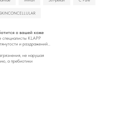
namide
Immun
Stri-pexan
C Pure
SKINCONCELLULAR
ботится о вашей коже
ие специалисты KLAPP
янутости и раздражений...
агрязнения, не нарушая
ию, а пребиотики
ого крема — и доверьтесь
кожу к дальнейшему уходу.
ого бренда KLAPP.