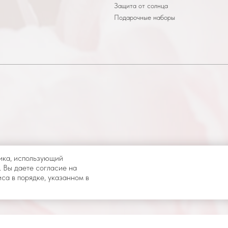
Защита от солнца
Подарочные наборы
ика, использующий
. Вы даете согласие на
са в порядке, указанном в
и иное
Разработка сайта
и влечет
Договор оферты