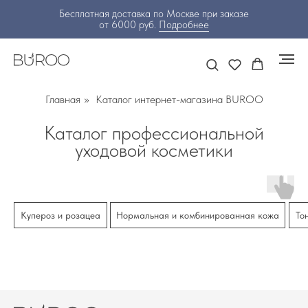
Бесплатная доставка по Москве при заказе
от 6000 руб.
Подробнее
Главная
»
Каталог интернет-магазина BUROO
Каталог профессиональной
уходовой косметики
Купероз и розацеа
Нормальная и комбинированная кожа
То