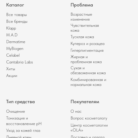
Каталог
Проблема
Возрастные
Все товары
изменения
Все бренды
Чувствительная
Klapp
кожа
M.A.D
Тусклая кожа
Dermatime
Купероз и розацеа
MyBiogen
Гиперпигментация
Celabel
Жирная и
проблемная кожа
Cantabria Labs
Сухая и
Хиты
обезвоженная кожа
Акции
Комбинированная и
нормальная кожа
Тип средства
Покупателям
Очищение
О нас
Тонизация и
Вопрос косметологу
восстановление pH
Центр косметологии
«OLA»
Уход за кожей глаз
Дневной крем
Доставка и оплата