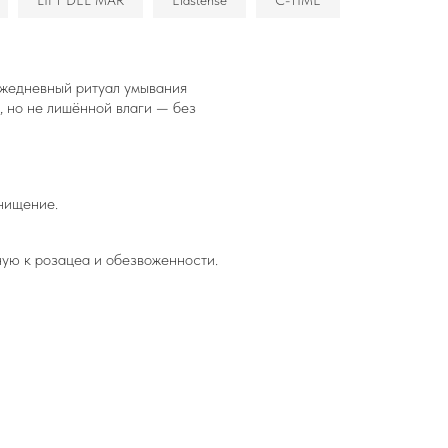
LIFT DEL MAR
Elastense
C-TIME
ежедневный ритуал умывания
, но не лишённой влаги — без
очищение.
ную к розацеа и обезвоженности.
е защищённости!
альную космецевтику без лишних