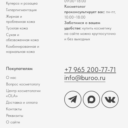
09:00−18:00
Купероз и розацеа
Косметолог
Гиперпигментация
проконсультирует вас:
пн-пт,
Жирная и
10:00−18:00
проблемная кожа
Заботимся о вашем
Тусклая кожа
удобстве:
купить косметику
на сайте можно круглосуточно
Сухая и
и без выходных
обезвоженная кожа
Комбинированная и
нормальная кожа
+7 965 200-77-71
Покупателям
info@buroo.ru
О нас
Вопрос косметологу
Центр косметологии
«OLA»
Доставка и оплата
Контакты
Реквизиты
О сайте