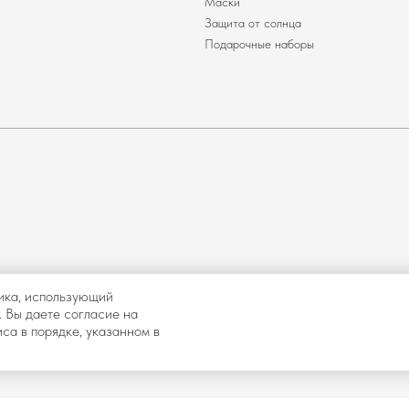
Маски
Защита от солнца
Подарочные наборы
ика, использующий
. Вы даете согласие на
са в порядке, указанном в
и иное
Разработка сайта
и влечет
Договор оферты