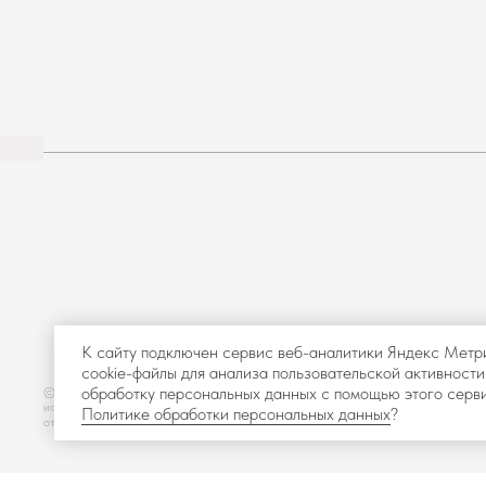
К сайту подключен сервис веб-аналитики Яндекс Метр
cookie-файлы для анализа пользовательской активности
обработку персональных данных с помощью этого серви
© 2025-2026 Интернет магазин «BUROО» Все права защищены. Копирование 
использование материалов с сайта без разрешения правообладателя запрещено 
Политике обработки персональных данных
?
ответственность, предусмотренную действующим законодательством