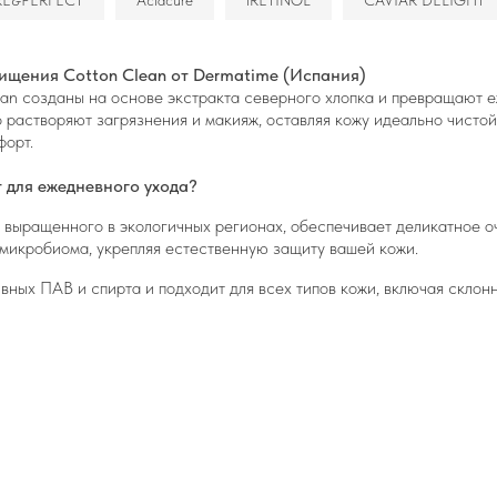
RE&PERFECT
Acidcure
iRETINOL
CAVIAR DELIGHT
ищения Cotton Clean от Dermatime (Испания)
n созданы на основе экстракта северного хлопка и превращают 
 растворяют загрязнения и макияж, оставляя кожу идеально чистой
форт.
 для ежедневного ухода?
, выращенного в экологичных регионах, обеспечивает деликатное 
микробиома, укрепляя естественную защиту вашей кожи.
вных ПАВ и спирта и подходит для всех типов кожи, включая склон
а крема или мусса обволакивает кожу, даря ей комфорт и ощущени
артнёр Dermatime в России, поэтому мы предлагаем вам оригин
 оплаты;
аказ.