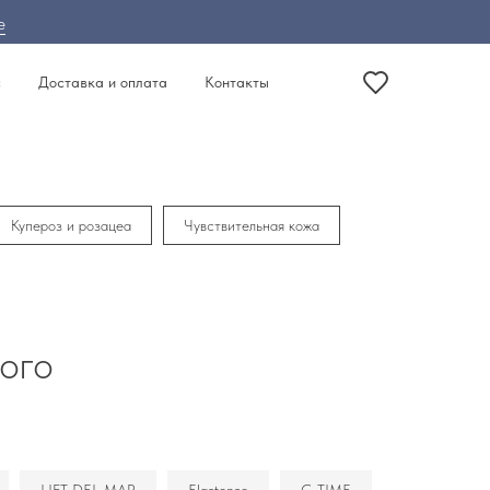
е
с
Доставка и оплата
Контакты
Купероз и розацеа
Чувствительная кожа
кого