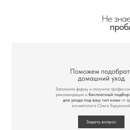
Доставка по всей России через С
Dermatime Cotton Clean — не про
Не знае
в котором вы были безупречны.
проб
Поможем подобрат
домашний уход
Заполните форму и получите професс
рекомендации и
бесплатный подбор
для ухода под ваш тип кожи
от в
косметолога Ольги Бурукино
Задать вопрос