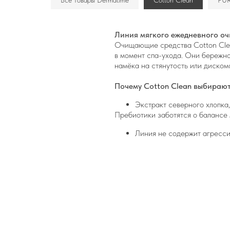
Все товары Dermatime
Cotton Clean
PU
Линия мягкого ежедневного оч
Очищающие средства Cotton Clea
в момент спа-ухода. Они бережно
намёка на стянутость или диском
Почему Cotton Clean выбирают
Экстракт северного хлопка
Пребиотики заботятся о балансе 
Линия не содержит агресси
Представьте, как нежная текстур
Компания BUROO — официальный п
наценок.
Оформите заказ на сайте:
добавьте товары в корзину,
выберите способ доставки и
оплатите и ожидайте свой з