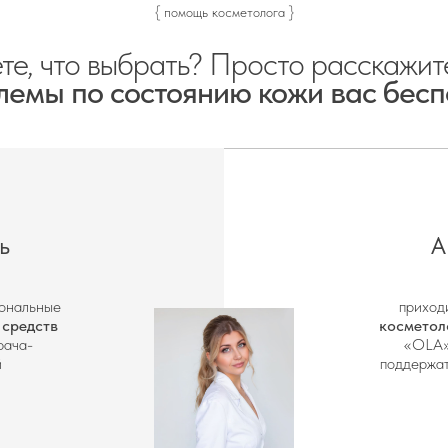
ДЭК. В Москве действует бесплатная доставка при заказе от 600
{ помощь косметолога }
сто очищение. Это начало вашего утра, наполненное гармонией, и
те, что выбрать? Просто расскажит
лемы по состоянию кожи вас бесп
ь
А
иональные
приход
 средств
косметол
рача-
«OLA»
й
поддержат