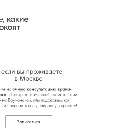
0 ₽.
Подробнее о доставке
 идеальное завершение дня,
е,
какие
окоят
 если вы проживаете
в Москве
ите на
очную консультацию врача-
ога
в Центр эстетической косметологии
 на Бауманской. Мы подскажем, как
ь и сохранить вашу природную красоту!
Записаться