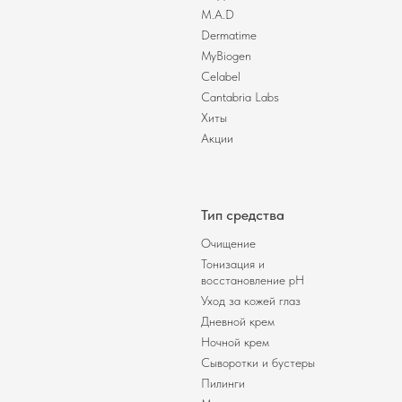
M.A.D
Dermatime
MyBiogen
Celabel
Cantabria Labs
Хиты
Акции
Тип средства
Очищение
Тонизация и
восстановление pH
Уход за кожей глаз
Дневной крем
Ночной крем
Сыворотки и бустеры
Пилинги