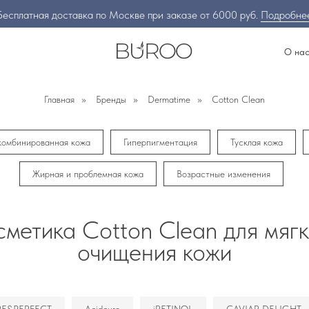
Бесплатная доставка по Москве при заказе от 6000 руб.
Подробне
О на
Главная
»
Бренды
»
Dermatime
»
Cotton Clean
комбинированная кожа
Гиперпигментация
Тусклая кожа
Жирная и проблемная кожа
Возрастные изменения
метика Cotton Clean для мяг
очищения кожи