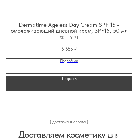
Dermatime Ageless Day Cream SPF 15 -
омолаживающий дневной крем, SPF15, 50 мл
SKU:
0131
5 555
₽
Подробнее
В корзину
{ доставка и оплата }
Доставляем косметику
для