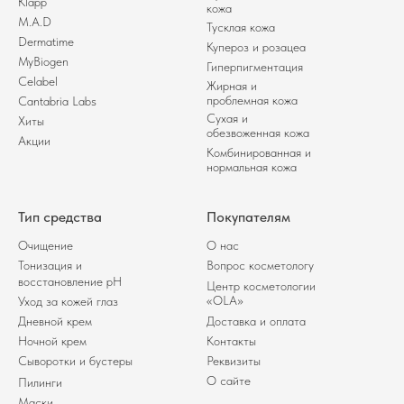
Klapp
кожа
M.A.D
Тусклая кожа
Dermatime
Купероз и розацеа
MyBiogen
Гиперпигментация
Celabel
Жирная и
проблемная кожа
Cantabria Labs
Сухая и
Хиты
обезвоженная кожа
Акции
Комбинированная и
нормальная кожа
Тип средства
Покупателям
Очищение
О нас
Тонизация и
Вопрос косметологу
восстановление pH
Центр косметологии
«OLA»
Уход за кожей глаз
Дневной крем
Доставка и оплата
Ночной крем
Контакты
Сыворотки и бустеры
Реквизиты
О сайте
Пилинги
Маски