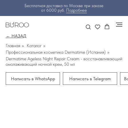
Бесплатная доставка по Москве при заказе
от 6000 руб.
Подробнее
← НАЗАД
Главная
»
Каталог
»
Профессиональная косметика Dermatime (Испания)
»
Dermatime Ageless Night Repair Cream - восстанавливающий
омолаживающий ночной крем, 50 мл
Написать в WhatsApp
Написать в Telegram
В