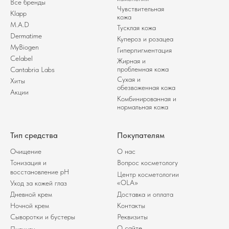
Все бренды
Чувствительная
Klapp
кожа
M.A.D
Тусклая кожа
Dermatime
Купероз и розацеа
MyBiogen
Гиперпигментация
Celabel
Жирная и
проблемная кожа
Cantabria Labs
Сухая и
Хиты
обезвоженная кожа
Акции
Комбинированная и
нормальная кожа
Тип средства
Покупателям
Очищение
О нас
Тонизация и
Вопрос косметологу
восстановление pH
Центр косметологии
«OLA»
Уход за кожей глаз
Дневной крем
Доставка и оплата
Ночной крем
Контакты
Сыворотки и бустеры
Реквизиты
О сайте