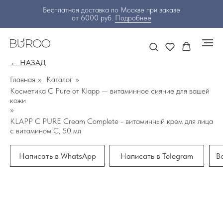
Бесплатная доставка по Москве при заказе
от 6000 руб.
Подробнее
← НАЗАД
Главная
»
Каталог
»
Косметика C Pure от Klapp — витаминное сияние для вашей
кожи
»
KLAPP C PURE Cream Complete - витаминный крем для лица
с витамином С, 50 мл
Написать в WhatsApp
Написать в Telegram
В