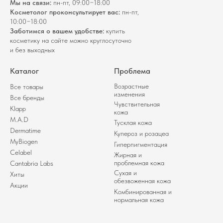
Мы на связи:
пн-пт, 09:00−18:00
Косметолог проконсультирует вас:
пн-пт,
10:00−18:00
Заботимся о вашем удобстве:
купить
косметику на сайте можно круглосуточно
и без выходных
Каталог
Проблема
Возрастные
Все товары
изменения
Все бренды
Чувствительная
Klapp
кожа
M.A.D
Тусклая кожа
Dermatime
Купероз и розацеа
MyBiogen
Гиперпигментация
Celabel
Жирная и
проблемная кожа
Cantabria Labs
Сухая и
Хиты
обезвоженная кожа
Акции
Комбинированная и
нормальная кожа