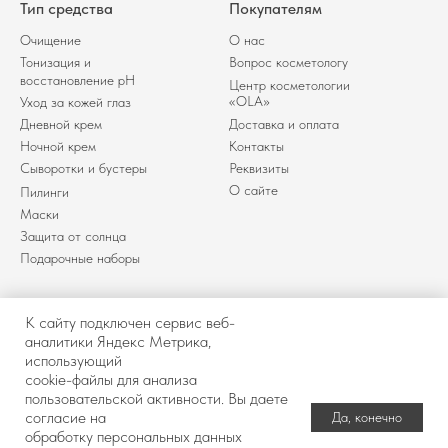
Тип средства
Покупателям
Очищение
О нас
Тонизация и
Вопрос косметологу
восстановление pH
Центр косметологии
«OLA»
Уход за кожей глаз
Дневной крем
Доставка и оплата
Ночной крем
Контакты
Сыворотки и бустеры
Реквизиты
О сайте
Пилинги
Маски
Защита от солнца
Подарочные наборы
К сайту подключен сервис веб-
аналитики Яндекс Метрика,
использующий
Политика обработки
Договор оферты
cookie-файлы для анализа
персональных
Разработка сайта
пользовательской активности. Вы даете
данных
согласие на
Да, конечно
обработку персональных данных
© 2025-2026 Интернет магазин «BUROО» Все права