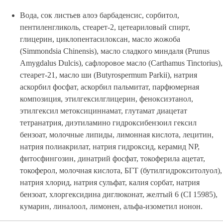
Вода, сок листьев алоэ барбаденсис, сорбитол,
пентиленгликоль, стеарет-2, цетеариловый спирт,
глицерин, циклопентасилоксан, масло жожоба
(Simmondsia Chinensis), масло сладкого миндаля (Prunus
Amygdalus Dulcis), сафлоровое масло (Carthamus Tinctorius),
стеарет-21, масло ши (Butyrospermum Parkii), натрия
аскорбил фосфат, аскорбил пальмитат, парфюмерная
композиция, этилгексилглицерин, феноксиэтанол,
этилгексил метоксициннамат, глутамат диацетат
тетранатрия, диэтиламино гидроксибензоил гексил
бензоат, молочные липиды, лимонная кислота, лецитин,
натрия полиакрилат, натрия гидроксид, керамид NP,
фитосфингозин, динатрий фосфат, токоферила ацетат,
токоферол, молочная кислота, БГТ (бутилгидрокситолуол),
натрия хлорид, натрия сульфат, калия сорбат, натрия
бензоат, хлоргексидина диглюконат, желтый 6 (CI 15985),
кумарин, линалоол, лимонен, альфа-изометил ионон.