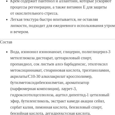
Крем содержит пантенол и аллантоин, которые ускоряют
процессы регенерации, а также витамин Е для защиты
от окислительного стресса.
Легкая текстура быстро впитывается, не оставляя
липкости, подходит для ежедневного использования утром
и вечером.
Состав
Вода, изононил изононаноат, глицерин, полиглицерил-3
метилглюкоза дистеарат, цетеариловый спирт,
пропандиол, сок листьев алоэ барбаденсис, этилгексил
метоксициннамат, стеариновая кислота, триэтаноламин,
акрилаты/С10-30 алкилакрилат кроссполимер,
бутилметоксидибензоилметан, ароматизатор
(парфюмерная композиция), лаурет-3,
гидроксиэтилцеллюлоза, ацетил дипептид-1 цетиловый
эфир, бутиленгликоль, экстракт камеди акации сейял,
сорбат калия, лимонная кислота, бензиловый спирт,
бензойная кислота, дегидроуксусная кислота,