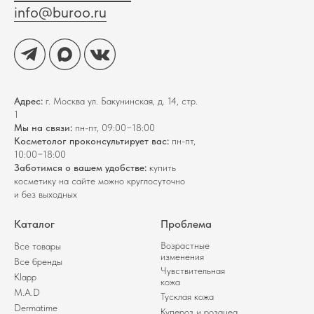
info@buroo.ru
Адрес:
г. Москва ул. Бакунинская, д. 14, стр.
1
Мы на связи:
пн-пт, 09:00−18:00
Косметолог проконсультирует вас:
пн-пт,
10:00−18:00
Заботимся о вашем удобстве:
купить
косметику на сайте можно круглосуточно
и без выходных
Каталог
Проблема
Возрастные
Все товары
изменения
Все бренды
Чувствительная
Klapp
кожа
M.A.D
Тусклая кожа
Dermatime
Купероз и розацеа