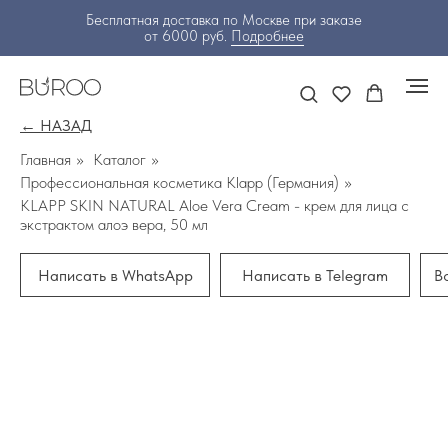
Бесплатная доставка по Москве при заказе
от 6000 руб.
Подробнее
← НАЗАД
Главная
»
Каталог
»
Профессиональная косметика Klapp (Германия)
»
KLAPP SKIN NATURAL Aloe Vera Cream - крем для лица с
экстрактом алоэ вера, 50 мл
Написать в WhatsApp
Написать в Telegram
В