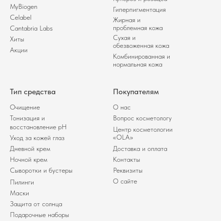
MyBiogen
Гиперпигментация
Celabel
Жирная и
проблемная кожа
Cantabria Labs
Сухая и
Хиты
обезвоженная кожа
Акции
Комбинированная и
нормальная кожа
Тип средства
Покупателям
Очищение
О нас
Тонизация и
Вопрос косметологу
восстановление pH
Центр косметологии
«OLA»
Уход за кожей глаз
Дневной крем
Доставка и оплата
Ночной крем
Контакты
Сыворотки и бустеры
Реквизиты
О сайте
Пилинги
Маски
Защита от солнца
Подарочные наборы