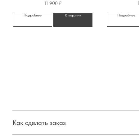
комплексн
11 900
₽
кожи с 1%
Подробнее
В корзину
Подробнее
Как сделать заказ