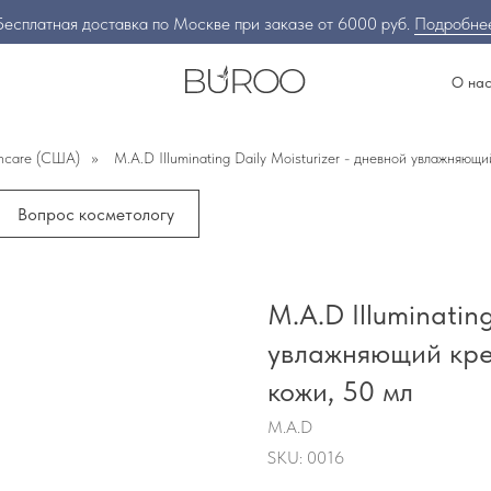
Бесплатная доставка по Москве при заказе от 6000 руб.
Подробне
О на
incare (США)
»
M.A.D Illuminating Daily Moisturizer - дневной увлажняю
Вопрос косметологу
M.A.D Illuminatin
увлажняющий кре
кожи, 50 мл
M.A.D
SKU:
0016