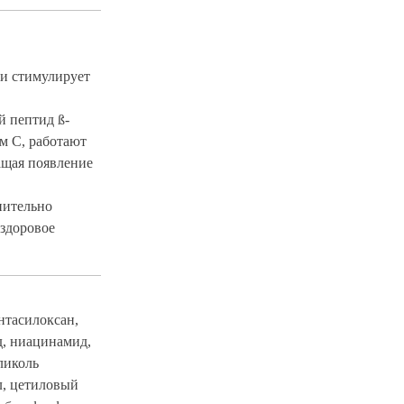
 и стимулирует
 пептид ß-
м С, работают
ащая появление
нительно
 здоровое
нтасилоксан,
д, ниацинамид,
ликоль
л, цетиловый