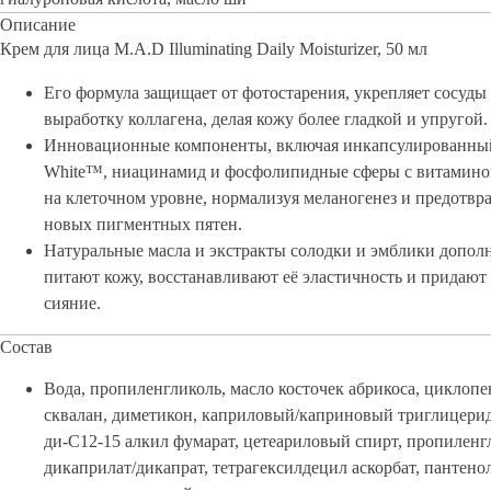
Описание
Крем для лица M.A.D Illuminating Daily Moisturizer, 50 мл
Его формула защищает от фотостарения, укрепляет сосуды
выработку коллагена, делая кожу более гладкой и упругой.
Инновационные компоненты, включая инкапсулированный
White™, ниацинамид и фосфолипидные сферы с витамино
на клеточном уровне, нормализуя меланогенез и предотвр
новых пигментных пятен.
Натуральные масла и экстракты солодки и эмблики допол
питают кожу, восстанавливают её эластичность и придают
сияние.
Состав
Вода, пропиленгликоль, масло косточек абрикоса, циклопе
сквалан, диметикон, каприловый/каприновый триглицери
ди-C12-15 алкил фумарат, цетеариловый спирт, пропиленг
дикаприлат/дикапрат, тетрагексилдецил аскорбат, пантено