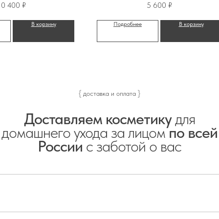
ого омоложения
10 400
₽
5 600
₽
 ретинолом, 30
В корзину
Подробнее
В корзину
мл
{ доставка и оплата }
Доставляем косметику
для
домашнего ухода за лицом
по всей
России
с заботой о вас