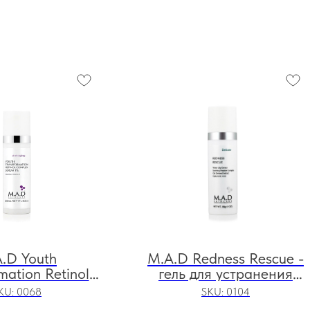
.D Youth
M.A.D Redness Rescue -
mation Retinol
гель для устранения
x Serum 1% -
покраснения кожи, 30 м
KU:
0068
SKU:
0104
ротка для