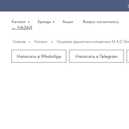
Каталог
Бренды
Акции
Вопрос косметологу
← НАЗАД
Главная
»
Каталог
»
Уходовая дерматокосмецевтика M.A.D Sk
Написать в WhatsApp
Написать в Telegram