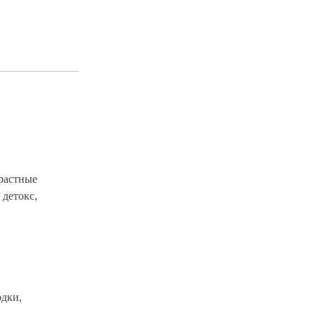
зрастные
 детокс,
одки,