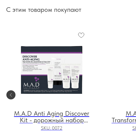
С этим товаром покупают
M.A.D Anti Aging Discover
M.A
Kit - дорожный набор
Transfor
препаратов для
Comple
SKU:
0072
S
омоложения кожи
сыво