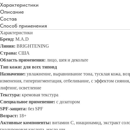
Характеристики
Описание
Состав
Способ применения
Характеристики
Бренд:
M.A.D
Линия:
BRIGHTENING
Страна:
США
Область применения:
лицо, шея и декольте
Тип кожи: для всех типовд
Назначение:
увлажнение, выравнивание тона, тусклая кожа, во
изменения, гиперпигментация, отбеливание, с эффектом сияния,
лифтинг, осветление
Текстура:
кремовая текстура
Специальное применение:
с дозатором
SPF-защита:
без SPF
Возраст:
18+
Активные компоненты:
витамин C, ниацинамид, экстракт сол
гиалуроновая кислота, масло ши