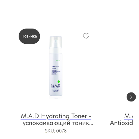
Новинка
M.A.D Hydrating Toner -
M.A.
успокаивающий тоник
Antioxida
л
«Гидробаланс», 150 мл
очищ
SKU:
0078
антиокси