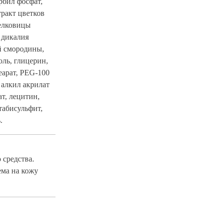
рбил фосфат,
тракт цветков
шелковицы
 дикалия
й смородины,
оль, глицерин,
еарат, PEG-100
 алкил акрилат
т, лецитин,
табисульфит,
.
средства.
ема на кожу