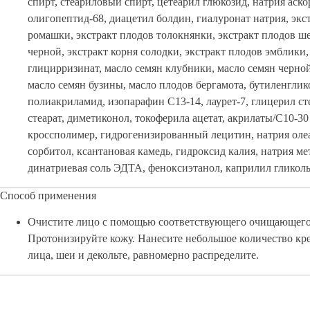
спирт, стеариловый спирт, цетеарил глюкозид, натрия аско
олигопептид-68, диацетил болдин, гиалуронат натрия, экс
ромашки, экстракт плодов толокнянки, экстракт плодов 
черной, экстракт корня солодки, экстракт плодов эмблики,
глицирризинат, масло семян клубники, масло семян черно
масло семян бузины, масло плодов бергамота, бутиленглик
полиакриламид, изопарафин C13-14, лаурет-7, глицерил ст
стеарат, диметиконол, токоферила ацетат, акрилаты/С10-30
кроссполимер, гидрогенизированный лецитин, натрия олеа
сорбитол, ксантановая камедь, гидроксид калия, натрия ме
динатриевая соль ЭДТА, феноксиэтанол, каприлил гликоль
Способ применения
Очистите лицо с помощью соответствующего очищающего 
Протонизируйте кожу. Нанесите небольшое количество кр
лица, шеи и декольте, равномерно распределите.