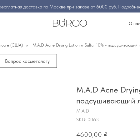
Бесплатная доставка по Москве при заказе от 6000 руб.
Подробне
О на
incare (США)
»
M.A.D Acne Drying Lotion w Sulfur 10% - подсушивающий 
Вопрос косметологу
M.A.D Acne Drying
подсушивающий л
M.A.D
SKU:
0063
4600,00
₽