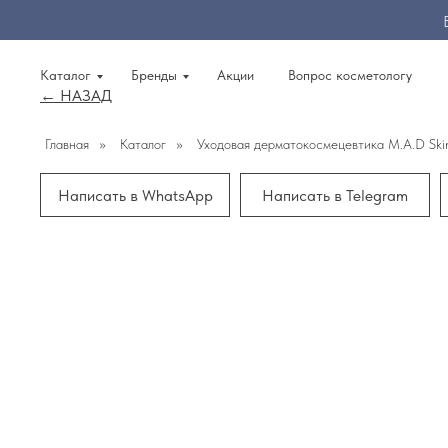
Каталог
Бренды
Акции
Вопрос косметологу
← НАЗАД
Главная
»
Каталог
»
Уходовая дерматокосмецевтика M.A.D Sk
Написать в WhatsApp
Написать в Telegram