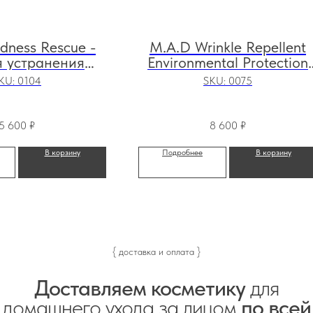
dness Rescue -
M.A.D Wrinkle Repellent
я устранения
Environmental Protection
ия кожи, 30 мл
Serum - защитная
KU:
0104
SKU:
0075
сыворотка против
морщин, 30 мл
5 600
₽
8 600
₽
В корзину
Подробнее
В корзину
{ доставка и оплата }
Доставляем косметику
для
домашнего ухода за лицом
по всей