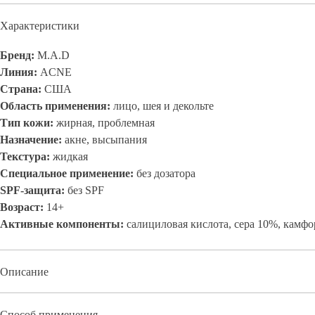
Характеристики
Бренд:
M.A.D
Линия:
АCNE
Страна:
США
Область применения:
лицо, шея и декольте
Тип кожи:
жирная, проблемная
Назначение:
акне, высыпания
Текстура:
жидкая
Специальное применение:
без дозатора
SPF-защита:
без SPF
Возраст:
14+
Активные компоненты:
салициловая кислота, сера 10%, камфо
Описание
Способ применения