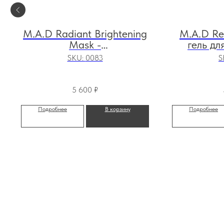
M.A.D Radiant Brightening
M.A.D Re
Mask -
гель дл
восстанавливающая маска
покраснен
SKU:
0083
S
для нормализации тона
кожи, 60 мл
5 600
₽
Подробнее
В корзину
Подробнее