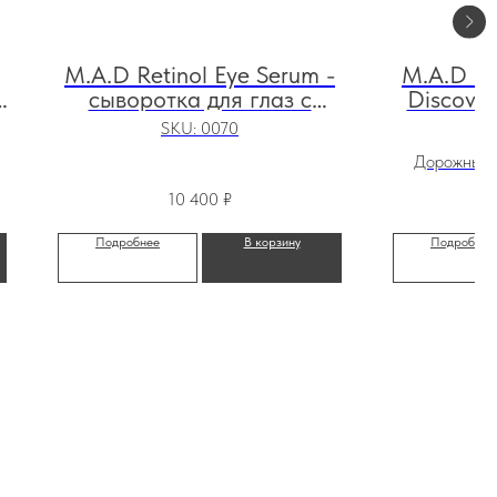
M.A.D Retinol Eye Serum -
M.A.D На
сыворотка для глаз с
Discover
ретинолом, 15 мл
набор 
SKU:
0070
осве
Дорожный 
ос
10 400
₽
Подробнее
В корзину
Подробнее