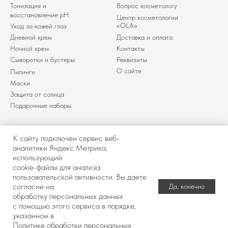
Тонизация и
Вопрос косметологу
восстановление pH
Центр косметологии
«OLA»
Уход за кожей глаз
Дневной крем
Доставка и оплата
Ночной крем
Контакты
Сыворотки и бустеры
Реквизиты
О сайте
Пилинги
Маски
Защита от солнца
Подарочные наборы
К сайту подключен сервис веб-
аналитики Яндекс Метрика,
использующий
Политика обработки
Договор оферты
cookie-файлы для анализа
персональных
Разработка сайта
пользовательской активности. Вы даете
данных
согласие на
Да, конечно
обработку персональных данных
© 2025-2026 Интернет магазин «BUROО» Все права
защищены. Копирование и иное использование
с помощью этого сервиса в порядке,
материалов с сайта без разрешения правообладателя
указанном в
запрещено и влечет ответственность, предусмотренную
В корзину
Политике обработки персональных
действующим законодательством