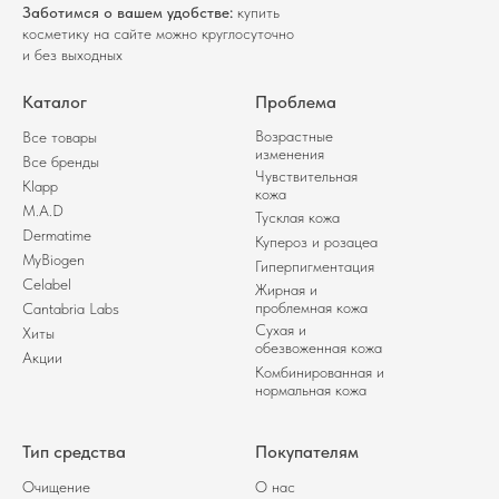
Заботимся о вашем удобстве:
купить
косметику на сайте можно круглосуточно
и без выходных
Каталог
Проблема
Возрастные
Все товары
изменения
Все бренды
Чувствительная
Klapp
кожа
M.A.D
Тусклая кожа
Dermatime
Купероз и розацеа
MyBiogen
Гиперпигментация
Celabel
Жирная и
проблемная кожа
Cantabria Labs
Сухая и
Хиты
обезвоженная кожа
Акции
Комбинированная и
нормальная кожа
Тип средства
Покупателям
Очищение
О нас