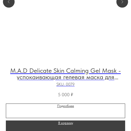
M.A.D Delicate Skin Calming Gel Mask -
успокаивающая гелевая маска для
M
чувствительной кожи, 60 мл
SKU:
0079
5 000
₽
Подробнее
В корзину