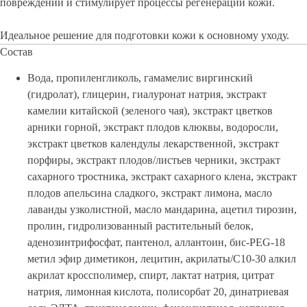
повреждений и стимулирует процессы регенерации кожи.
Идеальное решение для подготовки кожи к основному уходу.
Состав
Вода, пропиленгликоль, гамамелис виргинский
(гидролат), глицерин, гиалуронат натрия, экстракт
камелии китайской (зеленого чая), экстракт цветков
арники горной, экстракт плодов клюквы, водоросли,
экстракт цветков календулы лекарственной, экстракт
порфиры, экстракт плодов/листьев черники, экстракт
сахарного тростника, экстракт сахарного клена, экстракт
плодов апельсина сладкого, экстракт лимона, масло
лаванды узколистной, масло мандарина, ацетил тирозин,
пролин, гидролизованный растительный белок,
аденозинтрифосфат, пантенол, аллантоин, бис-PEG-18
метил эфир диметикон, лецитин, акрилаты/С10-30 алкил
акрилат кроссполимер, спирт, лактат натрия, цитрат
натрия, лимонная кислота, полисорбат 20, динатриевая