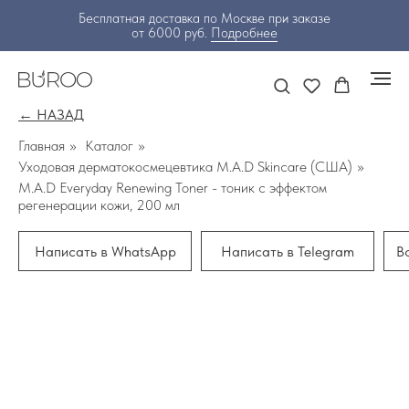
Бесплатная доставка по Москве при заказе
от 6000 руб.
Подробнее
← НАЗАД
Главная
»
Каталог
»
Уходовая дерматокосмецевтика M.A.D Skincare (США)
»
M.A.D Everyday Renewing Toner - тоник с эффектом
регенерации кожи, 200 мл
Написать в WhatsApp
Написать в Telegram
В