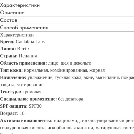
Характеристики
Описание
Состав
Способ применения
Характеристики
Бренд:
Cantabria Labs
Линия:
Biretix
Страна:
Испания
Область применения:
лицо, шея и декольте
Тип кожи:
нормальная, комбинированная, жирная
Назначение:
увлажнение, тусклая кожа, акне, высыпания, покра
защита, матирование
Текстура:
кремовая
Специальное применение:
без дозатора
SPF-защита:
SPF30
Возраст:
18+
Активные компоненты:
ниацинамид, инкапсулированный рет
гиалуроновая кислота, аскорбиновая кислота, матирующая систе