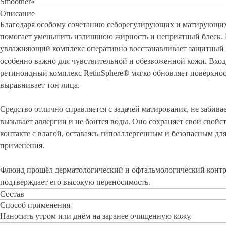
Smoother»
Описание
Благодаря особому сочетанию себорегулирующих и матирующи
помогает уменьшить излишнюю жирность и неприятный блеск.
увлажняющий комплекс оперативно восстанавливает защитный б
особенно важно для чувствительной и обезвоженной кожи. Вхо
ретиноидный комплекс RetinSphere® мягко обновляет поверхно
выравнивает тон лица.
Средство отлично справляется с задачей матирования, не забива
вызывает аллергии и не боится воды. Оно сохраняет свои свойс
контакте с влагой, оставаясь гипоаллергенным и безопасным дл
применения.
Флюид прошёл дерматологический и офтальмологический контр
подтверждает его высокую переносимость.
Состав
Способ применения
Наносить утром или днём на заранее очищенную кожу.