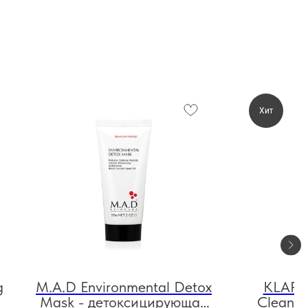
Хит
g
M.A.D Environmental Detox
KLAPP
Mask - детоксицирующая
Cleanse