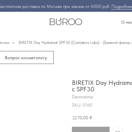
Бесплатная доставка по Москве при заказе от 6000 руб.
Подробне
О на
етики
»
BIRETIX Day Hydramat SPF30 (Cantabria Labs) - Дневной флюид
Вопрос косметологу
BIRETIX Day Hydrama
с SPF30
Dermatime
SKU:
0169
3270,00
₽