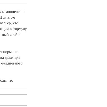
х компонентов
 При этом
арьер, что
дящий в формулу
стный слой и
ет поры, не
тва даже при
я ежедневного
оль, что