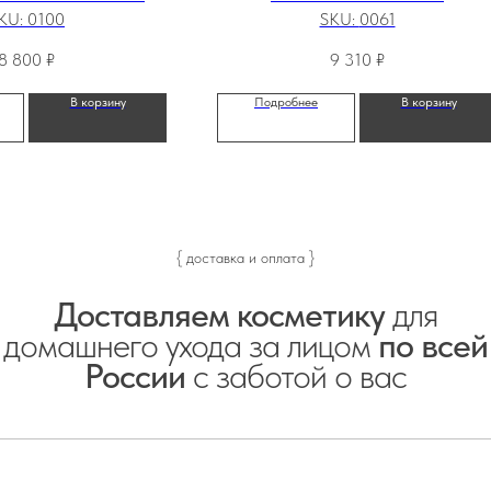
 10% AHA -
cыворотка для лица
KU:
0100
SKU:
0061
живающая и
«Восстановление и
щая сыворотка,
осветление», 30 мл
8 800
₽
9 310
₽
30 мл
В корзину
Подробнее
В корзину
{ доставка и оплата }
Доставляем косметику
для
домашнего ухода за лицом
по всей
России
с заботой о вас