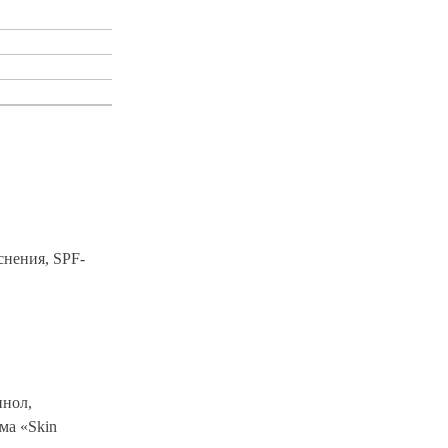
снения, SPF-
инол,
ма «Skin