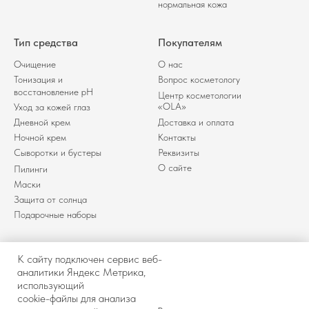
нормальная кожа
Тип средства
Покупателям
Очищение
О нас
Тонизация и
Вопрос косметологу
восстановление pH
Центр косметологии
«OLA»
Уход за кожей глаз
Дневной крем
Доставка и оплата
Ночной крем
Контакты
Сыворотки и бустеры
Реквизиты
О сайте
Пилинги
Маски
Защита от солнца
Подарочные наборы
К сайту подключен сервис веб-
аналитики Яндекс Метрика,
использующий
Политика обработки
Договор оферты
cookie-файлы для анализа
персональных
Разработка сайта