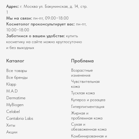
Адрес:
г. Москва ул. Бакунинская, д. 14, стр.
1
Мы на связи:
пн-пт, 09:00−18:00
Косметолог проконсультирует вас:
пн-пт,
10:00−18:00
Заботимся о вашем удобстве:
купить
косметику на сайте можно круглосуточно
и без выходных
Каталог
Проблема
Возрастные
Все товары
изменения
Все бренды
Чувствительная
Klapp
кожа
M.A.D
Тусклая кожа
Dermatime
Купероз и розацеа
MyBiogen
Гиперпигментация
Celabel
Жирная и
проблемная кожа
Cantabria Labs
Сухая и
Хиты
обезвоженная кожа
Акции
Комбинированная и