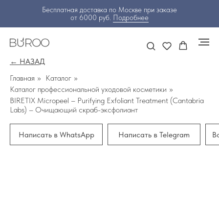
Бесплатная доставка по Москве при заказе
от 6000 руб.
Подробнее
← НАЗАД
Главная
»
Каталог
»
Каталог профессиональной уходовой косметики
»
BIRETIX Micropeel – Purifying Exfoliant Treatment (Cantabria
Labs) – Очищающий скраб-эксфолиант
Написать в WhatsApp
Написать в Telegram
В