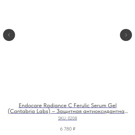
Endocare Radiance C Ferulic Serum Gel
(Cantabria Labs) – Защитная антиоксидантная
регенерирующая сыворотка-гель с витамином
SKU:
0208
С, 30 мл
6 780
₽